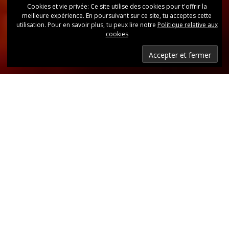
Cookies et vie privée: Ce site utilise des cookies pour t'offrir la
meilleure expérience. En poursuivant sur ce site, tu acceptes cette
utilisation. Pour en savoir plus, tu peux lire notre
Politique relative aux
cookies
Dernières nouvelles
Retrouvez, d’un coup d’oeil, toutes les dernières
publications.
LIRE LES DERNIÈRES ANNONCES DU CLUB