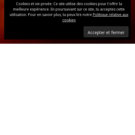
Cookies et vie privée: Ce site utilise des cookies pour t'offrir la
meilleure expérience. En poursuivant sur ce site, tu acceptes cette
utilisation. Pour en savoir plus, tu peux lire notre
Politique relative aux
cookies
Dernières nouvelles
Retrouvez, d’un coup d’oeil, toutes les dernières
publications.
LIRE LES DERNIÈRES ANNONCES DU CLUB