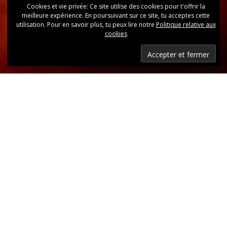
Cookies et vie privée: Ce site utilise des cookies pour t'offrir la
meilleure expérience. En poursuivant sur ce site, tu acceptes cette
utilisation. Pour en savoir plus, tu peux lire notre
Politique relative aux
cookies
Dernières nouvelles
Retrouvez, d’un coup d’oeil, toutes les dernières
publications.
LIRE LES DERNIÈRES ANNONCES DU CLUB