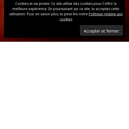
Cookies et vie privée: Ce site utilise des cookies pour t'offrir la
meilleure expérience. En poursuivant sur ce site, tu acceptes cette
utilisation. Pour en savoir plus, tu peux lire notre
Politique relative aux
cookies
Dernières nouvelles
Retrouvez, d’un coup d’oeil, toutes les dernières
publications.
LIRE LES DERNIÈRES ANNONCES DU CLUB