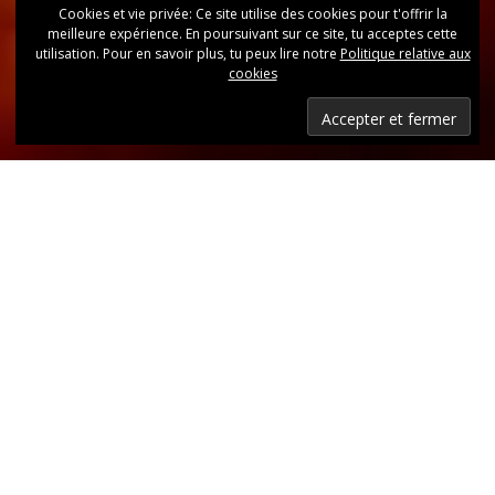
Cookies et vie privée: Ce site utilise des cookies pour t'offrir la
meilleure expérience. En poursuivant sur ce site, tu acceptes cette
utilisation. Pour en savoir plus, tu peux lire notre
Politique relative aux
cookies
Dernières nouvelles
Retrouvez, d’un coup d’oeil, toutes les dernières
publications.
LIRE LES DERNIÈRES ANNONCES DU CLUB