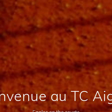
nvenue au TC Ai
Eagles on the courts