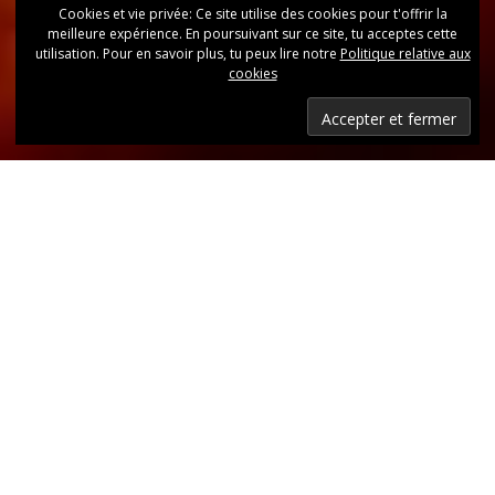
Cookies et vie privée: Ce site utilise des cookies pour t'offrir la
meilleure expérience. En poursuivant sur ce site, tu acceptes cette
utilisation. Pour en savoir plus, tu peux lire notre
Politique relative aux
cookies
Dernières nouvelles
Retrouvez, d’un coup d’oeil, toutes les dernières
publications.
LIRE LES DERNIÈRES ANNONCES DU CLUB