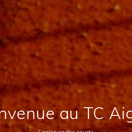
nvenue au TC Ai
Eagles on the courts