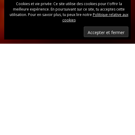
Cookies et vie privée: Ce site utilise des cookies pour t'offrir la
meilleure expérience. En poursuivant sur ce site, tu acceptes cette
utilisation. Pour en savoir plus, tu peux lire notre
Politique relative aux
cookies
Dernières nouvelles
Retrouvez, d’un coup d’oeil, toutes les dernières
publications.
LIRE LES DERNIÈRES ANNONCES DU CLUB