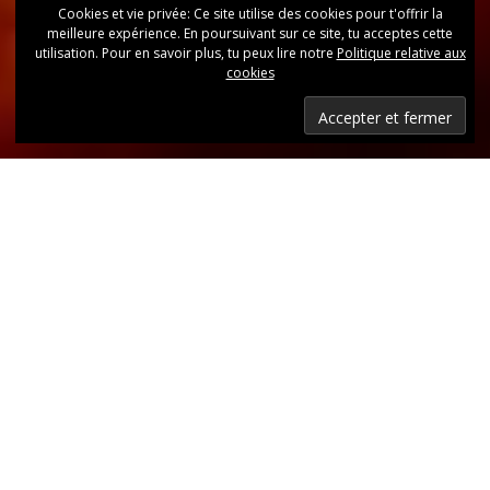
Cookies et vie privée: Ce site utilise des cookies pour t'offrir la
meilleure expérience. En poursuivant sur ce site, tu acceptes cette
utilisation. Pour en savoir plus, tu peux lire notre
Politique relative aux
cookies
Dernières nouvelles
Retrouvez, d’un coup d’oeil, toutes les dernières
publications.
LIRE LES DERNIÈRES ANNONCES DU CLUB