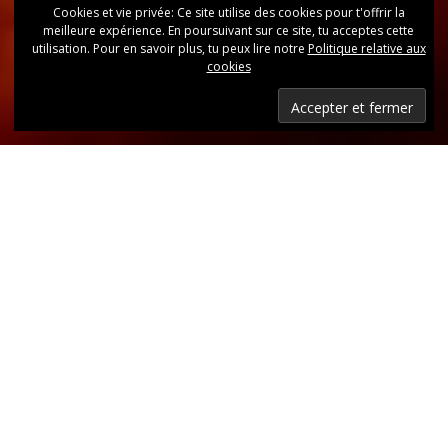
Cookies et vie privée: Ce site utilise des cookies pour t'offrir la
meilleure expérience. En poursuivant sur ce site, tu acceptes cette
utilisation. Pour en savoir plus, tu peux lire notre
Politique relative aux
cookies
Dernières nouvelles
Retrouvez, d’un coup d’oeil, toutes les dernières
publications.
LIRE LES DERNIÈRES ANNONCES DU CLUB