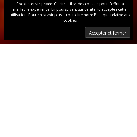
Cookies et vie privée: Ce site utilise des cookies pour t'offrir la
meilleure expérience. En poursuivant sur ce site, tu acceptes cette
utilisation. Pour en savoir plus, tu peux lire notre
Politique relative aux
cookies
Dernières nouvelles
Retrouvez, d’un coup d’oeil, toutes les dernières
publications.
LIRE LES DERNIÈRES ANNONCES DU CLUB