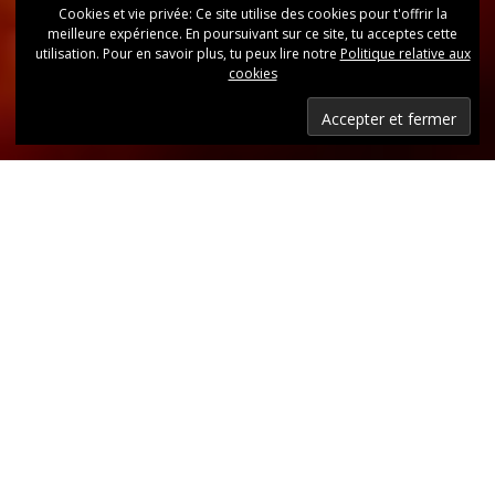
Cookies et vie privée: Ce site utilise des cookies pour t'offrir la
meilleure expérience. En poursuivant sur ce site, tu acceptes cette
utilisation. Pour en savoir plus, tu peux lire notre
Politique relative aux
cookies
Dernières nouvelles
Retrouvez, d’un coup d’oeil, toutes les dernières
publications.
LIRE LES DERNIÈRES ANNONCES DU CLUB