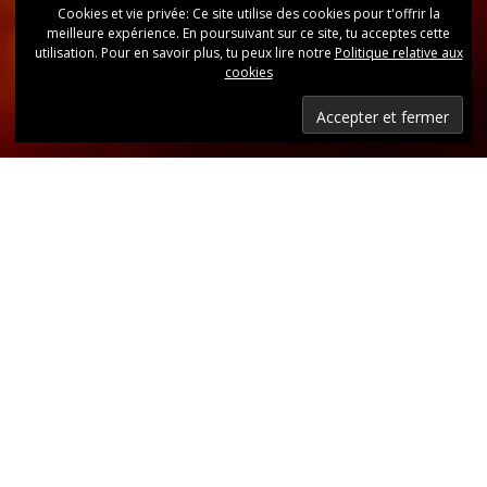
Cookies et vie privée: Ce site utilise des cookies pour t'offrir la
meilleure expérience. En poursuivant sur ce site, tu acceptes cette
utilisation. Pour en savoir plus, tu peux lire notre
Politique relative aux
cookies
Dernières nouvelles
Retrouvez, d’un coup d’oeil, toutes les dernières
publications.
LIRE LES DERNIÈRES ANNONCES DU CLUB