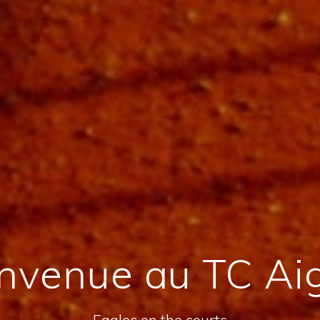
nvenue au TC Ai
Eagles on the courts