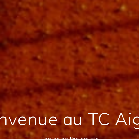
nvenue au TC Ai
Eagles on the courts