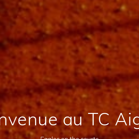
nvenue au TC Ai
Eagles on the courts