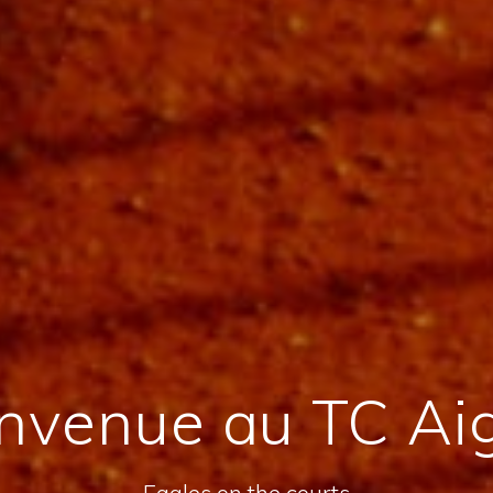
nvenue au TC Ai
Eagles on the courts