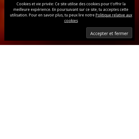
Cookies et vie privée: Ce site utilise des cookies pour t'offrir la
meilleure expérience. En poursuivant sur ce site, tu acceptes cette
utilisation. Pour en savoir plus, tu peux lire notre
Politique relative aux
cookies
Dernières nouvelles
Retrouvez, d’un coup d’oeil, toutes les dernières
publications.
LIRE LES DERNIÈRES ANNONCES DU CLUB