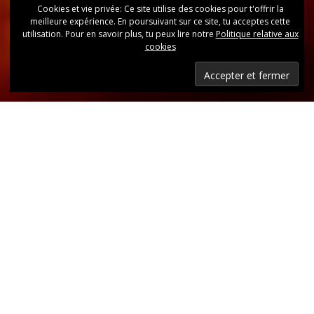
Cookies et vie privée: Ce site utilise des cookies pour t'offrir la
meilleure expérience. En poursuivant sur ce site, tu acceptes cette
utilisation. Pour en savoir plus, tu peux lire notre
Politique relative aux
cookies
Dernières nouvelles
Retrouvez, d’un coup d’oeil, toutes les dernières
publications.
LIRE LES DERNIÈRES ANNONCES DU CLUB