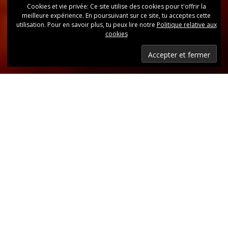
Cookies et vie privée: Ce site utilise des cookies pour t'offrir la
meilleure expérience. En poursuivant sur ce site, tu acceptes cette
utilisation. Pour en savoir plus, tu peux lire notre
Politique relative aux
cookies
Dernières nouvelles
Retrouvez, d’un coup d’oeil, toutes les dernières
publications.
LIRE LES DERNIÈRES ANNONCES DU CLUB