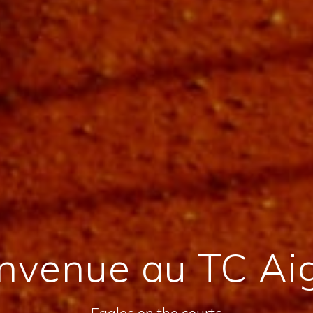
nvenue au TC Ai
Eagles on the courts