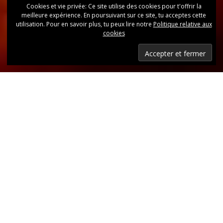
Cookies et vie privée: Ce site utilise des cookies pour t'offrir la
meilleure expérience. En poursuivant sur ce site, tu acceptes cette
utilisation. Pour en savoir plus, tu peux lire notre
Politique relative aux
cookies
Dernières nouvelles
Retrouvez, d’un coup d’oeil, toutes les dernières
publications.
LIRE LES DERNIÈRES ANNONCES DU CLUB