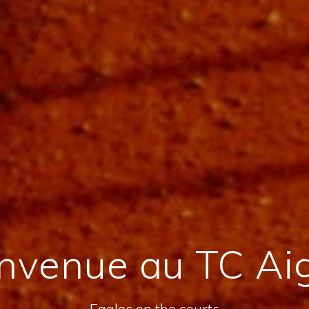
nvenue au TC Ai
Eagles on the courts