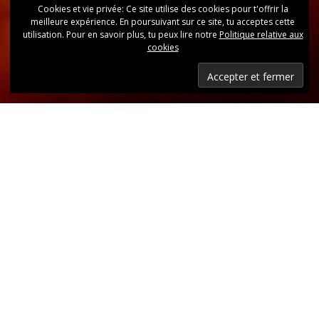
Cookies et vie privée: Ce site utilise des cookies pour t'offrir la
meilleure expérience. En poursuivant sur ce site, tu acceptes cette
utilisation. Pour en savoir plus, tu peux lire notre
Politique relative aux
cookies
Dernières nouvelles
Retrouvez, d’un coup d’oeil, toutes les dernières
publications.
LIRE LES DERNIÈRES ANNONCES DU CLUB