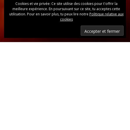
Cookies et vie privée: Ce site utilise des cookies pour t'offrir la
meilleure expérience. En poursuivant sur ce site, tu acceptes cette
utilisation. Pour en savoir plus, tu peux lire notre
Politique relative aux
cookies
Dernières nouvelles
Retrouvez, d’un coup d’oeil, toutes les dernières
publications.
LIRE LES DERNIÈRES ANNONCES DU CLUB