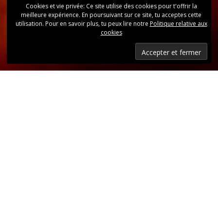
Cookies et vie privée: Ce site utilise des cookies pour t'offrir la
meilleure expérience. En poursuivant sur ce site, tu acceptes cette
utilisation. Pour en savoir plus, tu peux lire notre
Politique relative aux
cookies
Dernières nouvelles
Retrouvez, d’un coup d’oeil, toutes les dernières
publications.
LIRE LES DERNIÈRES ANNONCES DU CLUB