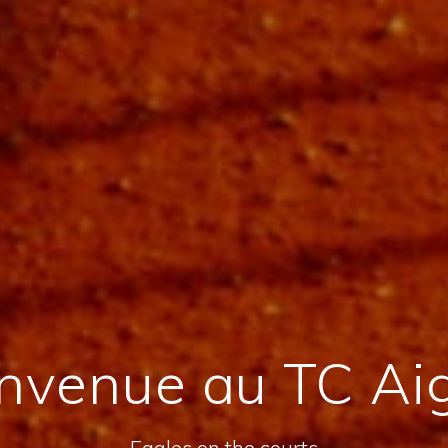
nvenue au TC Ai
Eagles on the courts