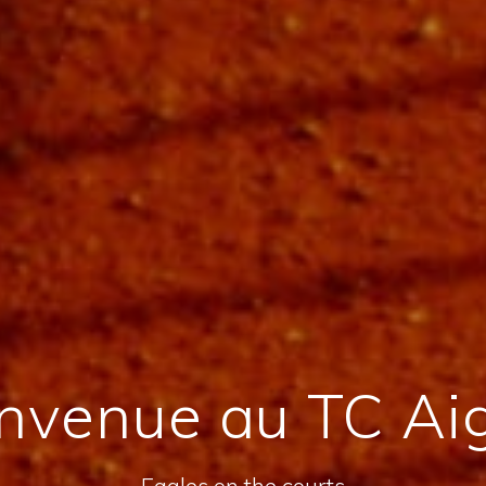
nvenue au TC Ai
Eagles on the courts