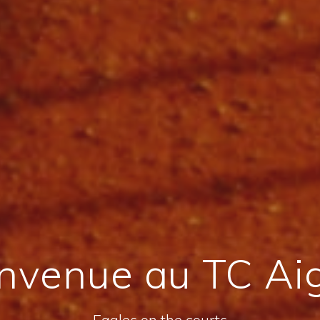
nvenue au TC Ai
Eagles on the courts