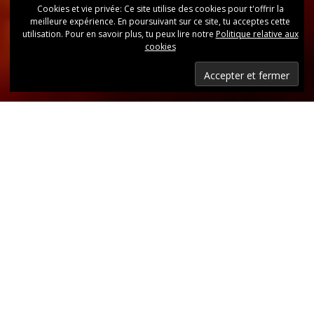
Cookies et vie privée: Ce site utilise des cookies pour t'offrir la
meilleure expérience. En poursuivant sur ce site, tu acceptes cette
utilisation. Pour en savoir plus, tu peux lire notre
Politique relative aux
cookies
Dernières nouvelles
Retrouvez, d’un coup d’oeil, toutes les dernières
publications.
LIRE LES DERNIÈRES ANNONCES DU CLUB