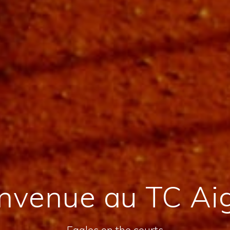
nvenue au TC Ai
Eagles on the courts