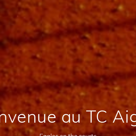
nvenue au TC Ai
Eagles on the courts