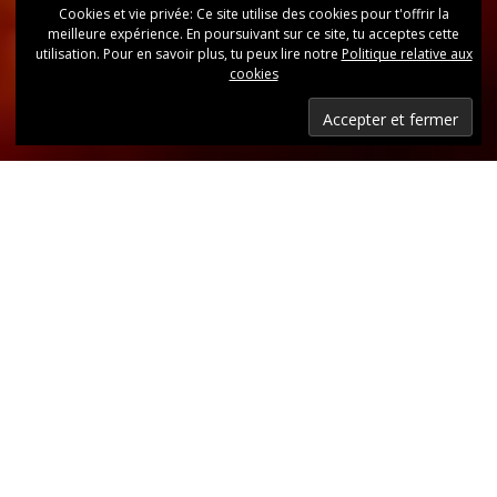
Cookies et vie privée: Ce site utilise des cookies pour t'offrir la
meilleure expérience. En poursuivant sur ce site, tu acceptes cette
utilisation. Pour en savoir plus, tu peux lire notre
Politique relative aux
cookies
Dernières nouvelles
Retrouvez, d’un coup d’oeil, toutes les dernières
publications.
LIRE LES DERNIÈRES ANNONCES DU CLUB