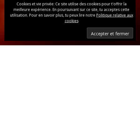
Cookies et vie privée: Ce site utilise des cookies pour t'offrir la
meilleure expérience. En poursuivant sur ce site, tu acceptes cette
utilisation. Pour en savoir plus, tu peux lire notre
Politique relative aux
cookies
Dernières nouvelles
Retrouvez, d’un coup d’oeil, toutes les dernières
publications.
LIRE LES DERNIÈRES ANNONCES DU CLUB