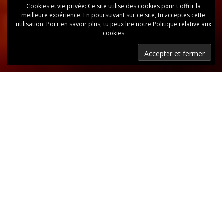
Cookies et vie privée: Ce site utilise des cookies pour t'offrir la
meilleure expérience. En poursuivant sur ce site, tu acceptes cette
utilisation. Pour en savoir plus, tu peux lire notre
Politique relative aux
cookies
Dernières nouvelles
Retrouvez, d’un coup d’oeil, toutes les dernières
publications.
LIRE LES DERNIÈRES ANNONCES DU CLUB