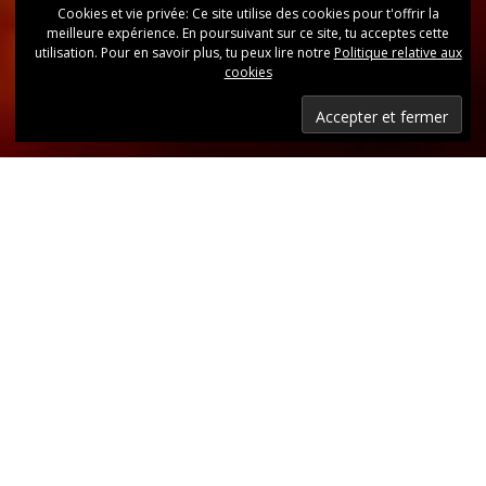
Cookies et vie privée: Ce site utilise des cookies pour t'offrir la
meilleure expérience. En poursuivant sur ce site, tu acceptes cette
utilisation. Pour en savoir plus, tu peux lire notre
Politique relative aux
cookies
Dernières nouvelles
Retrouvez, d’un coup d’oeil, toutes les dernières
publications.
LIRE LES DERNIÈRES ANNONCES DU CLUB