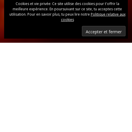
Cookies et vie privée: Ce site utilise des cookies pour t'offrir la
meilleure expérience. En poursuivant sur ce site, tu acceptes cette
utilisation. Pour en savoir plus, tu peux lire notre
Politique relative aux
cookies
Dernières nouvelles
Retrouvez, d’un coup d’oeil, toutes les dernières
publications.
LIRE LES DERNIÈRES ANNONCES DU CLUB