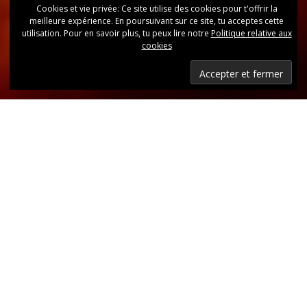
Cookies et vie privée: Ce site utilise des cookies pour t'offrir la
meilleure expérience. En poursuivant sur ce site, tu acceptes cette
utilisation. Pour en savoir plus, tu peux lire notre
Politique relative aux
cookies
Dernières nouvelles
Retrouvez, d’un coup d’oeil, toutes les dernières
publications.
LIRE LES DERNIÈRES ANNONCES DU CLUB