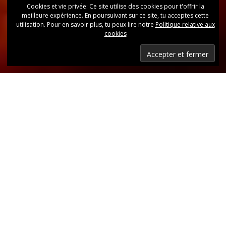
Cookies et vie privée: Ce site utilise des cookies pour t'offrir la
meilleure expérience. En poursuivant sur ce site, tu acceptes cette
utilisation. Pour en savoir plus, tu peux lire notre
Politique relative aux
cookies
Dernières nouvelles
Retrouvez, d’un coup d’oeil, toutes les dernières
publications.
LIRE LES DERNIÈRES ANNONCES DU CLUB