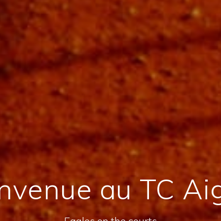
nvenue au TC Ai
Eagles on the courts