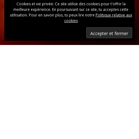
Cookies et vie privée: Ce site utilise des cookies pour t'offrir la
meilleure expérience. En poursuivant sur ce site, tu acceptes cette
utilisation. Pour en savoir plus, tu peux lire notre
Politique relative aux
cookies
Dernières nouvelles
Retrouvez, d’un coup d’oeil, toutes les dernières
publications.
LIRE LES DERNIÈRES ANNONCES DU CLUB