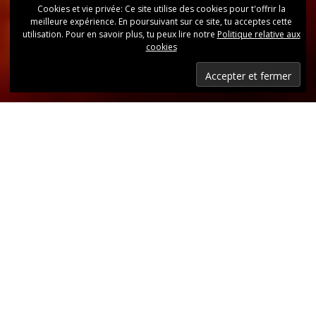
Cookies et vie privée: Ce site utilise des cookies pour t'offrir la
meilleure expérience. En poursuivant sur ce site, tu acceptes cette
utilisation. Pour en savoir plus, tu peux lire notre
Politique relative aux
cookies
Dernières nouvelles
Retrouvez, d’un coup d’oeil, toutes les dernières
publications.
LIRE LES DERNIÈRES ANNONCES DU CLUB