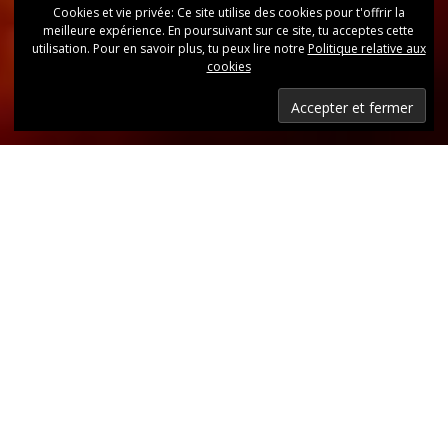
Cookies et vie privée: Ce site utilise des cookies pour t'offrir la
meilleure expérience. En poursuivant sur ce site, tu acceptes cette
utilisation. Pour en savoir plus, tu peux lire notre
Politique relative aux
cookies
Dernières nouvelles
Retrouvez, d’un coup d’oeil, toutes les dernières
publications.
LIRE LES DERNIÈRES ANNONCES DU CLUB