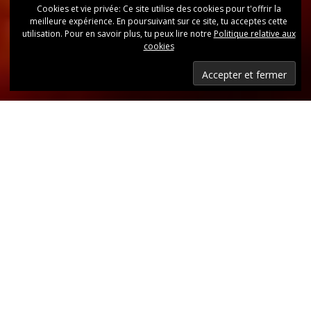
Cookies et vie privée: Ce site utilise des cookies pour t'offrir la
meilleure expérience. En poursuivant sur ce site, tu acceptes cette
utilisation. Pour en savoir plus, tu peux lire notre
Politique relative aux
cookies
Dernières nouvelles
Retrouvez, d’un coup d’oeil, toutes les dernières
publications.
LIRE LES DERNIÈRES ANNONCES DU CLUB