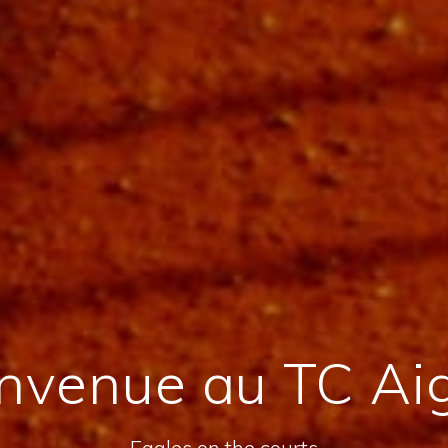
nvenue au TC Ai
Eagles on the courts