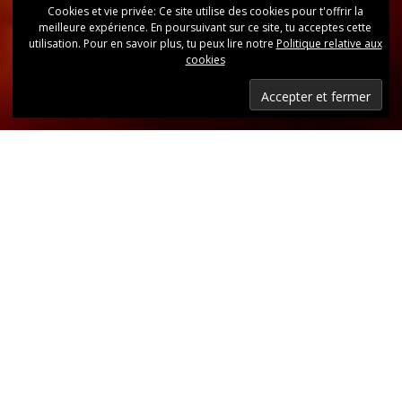
Cookies et vie privée: Ce site utilise des cookies pour t'offrir la
meilleure expérience. En poursuivant sur ce site, tu acceptes cette
utilisation. Pour en savoir plus, tu peux lire notre
Politique relative aux
cookies
Dernières nouvelles
Retrouvez, d’un coup d’oeil, toutes les dernières
publications.
LIRE LES DERNIÈRES ANNONCES DU CLUB