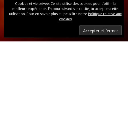
Cookies et vie privée: Ce site utilise des cookies pour t'offrir la
meilleure expérience. En poursuivant sur ce site, tu acceptes cette
utilisation. Pour en savoir plus, tu peux lire notre
Politique relative aux
cookies
Dernières nouvelles
Retrouvez, d’un coup d’oeil, toutes les dernières
publications.
LIRE LES DERNIÈRES ANNONCES DU CLUB