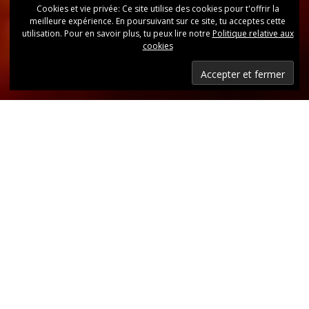
Cookies et vie privée: Ce site utilise des cookies pour t'offrir la
meilleure expérience. En poursuivant sur ce site, tu acceptes cette
utilisation. Pour en savoir plus, tu peux lire notre
Politique relative aux
cookies
Dernières nouvelles
Retrouvez, d’un coup d’oeil, toutes les dernières
publications.
LIRE LES DERNIÈRES ANNONCES DU CLUB