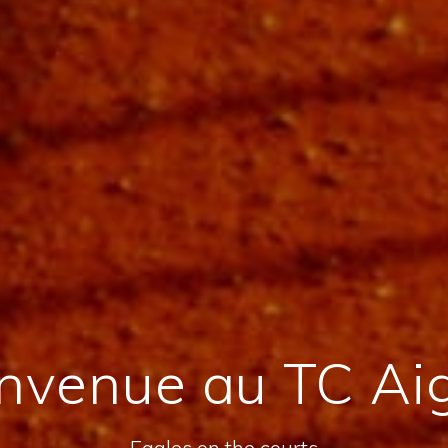
nvenue au TC Ai
Eagles on the courts